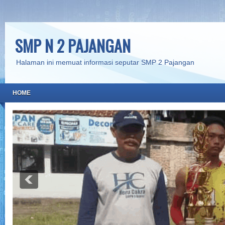
SMP N 2 PAJANGAN
Halaman ini memuat informasi seputar SMP 2 Pajangan
HOME